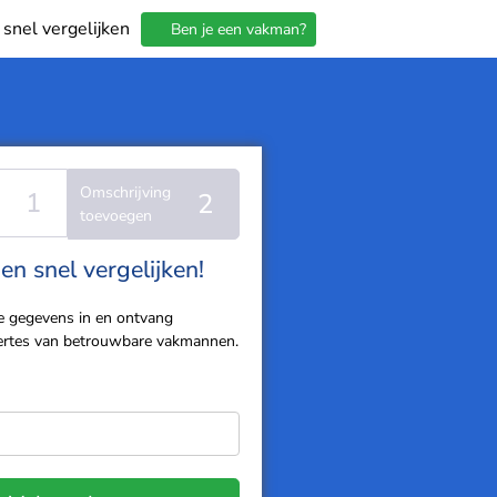
 snel vergelijken
Ben je een vakman?
Omschrijving
1
2
toevoegen
en snel vergelijken!
je gegevens in en ontvang
ffertes van betrouwbare vakmannen.