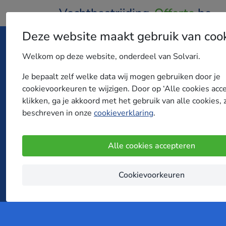
Vochtbestrijding-
Offerte
.be
Deze website maakt gebruik van coo
Welkom op deze website, onderdeel van Solvari.
Je bepaalt zelf welke data wij mogen gebruiken door je
Vergelijk vrijblijvend
cookievoorkeuren te wijzigen. Door op ‘Alle cookies acc
klikken, ga je akkoord met het gebruik van alle cookies, 
Stop natte muren, schimmel en stank en 
beschreven in onze
cookieverklaring
.
Ontvang vrijblijvend offertes voor vochtbes
België!
Alle cookies accepteren
Cookievoorkeuren