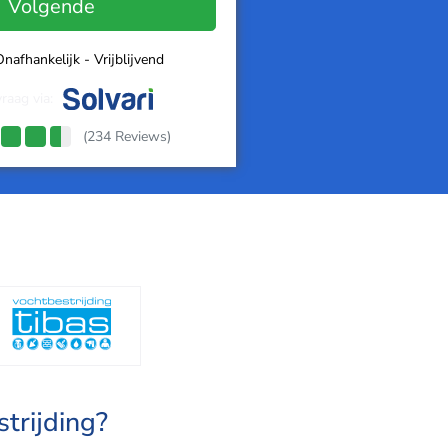
Volgende
nafhankelijk - Vrijblijvend
raag via:
(234 Reviews)
trijding?